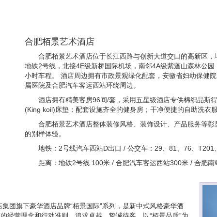
合肥栢景艺术酒店
合肥栢景艺术酒店位于长江西路与创新大道交口的高新区，
地铁2号线，北接4E级新桥国际机场，南邻4A级紫蓬山森林公
小时车程。 酒店周边拥有市政景观绿化配套，安徽省妇幼保健
属医院及合肥汽车客运西站环绕周边。
酒店拥有精美客房96间/套，采用五星级酒店专供棉织品斯得福
(King koil)床垫；配套设施齐全的健身房；干净便捷的自助
合肥栢景艺术酒店整体装修风格、装饰设计、产品服务等彰
的别样体验。
地铁：2号线汽车西站D出口 / 公交车：29、81、76、T201、
距离：地铁2号线 100米 / 合肥汽车客运西站300米 / 合肥南
集团旗下豪华酒店品牌“栢景国际”系列，是新中式风格豪华酒
”的经营理念和行动准则，追求卓越，挚诚待客，以“栢景品质”为