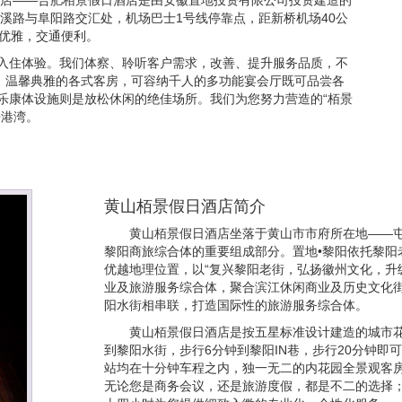
酒店——合肥栢景假日酒店是由安徽置地投资有限公司投资建造的
溪路与阜阳路交汇处，机场巴士1号线停靠点，距新桥机场40公
境优雅，交通便利。
入住体验。我们体察、聆听客户需求，改善、提升服务品质，不
套）温馨典雅的各式客房，可容纳千人的多功能宴会厅既可品尝各
乐康体设施则是放松休闲的绝佳场所。我们为您努力营造的“栢景
静港湾。
黄山栢景假日酒店简介
黄山栢景假日酒店坐落于黄山市市府所在地——屯
黎阳商旅综合体的重要组成部分。置地•黎阳依托黎阳
优越地理位置，以“复兴黎阳老街，弘扬徽州文化，升
业及旅游服务综合体，聚合滨江休闲商业及历史文化
阳水街相串联，打造国际性的旅游服务综合体。
黄山栢景假日酒店是按五星标准设计建造的城市
到黎阳水街，步行6分钟到黎阳IN巷，步行20分钟
站均在十分钟车程之内，独一无二的内花园全景观客
无论您是商务会议，还是旅游度假，都是不二的选择；