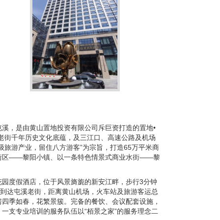
溪，是由黄山置地投资有限公司斥巨资打造的置地•
老街千年历史文化底蕴，及三江口、高速公路及机场
级旅游产业，留住八方游客”为宗旨，打造65万平米商
街区——黎阳小镇、以一条特色情景式商业水街——黎
花园度假酒店，位于风景旖旎的新安江畔，步行3分钟
即可到达屯溪老街，距离黄山机场，火车站及旅游客运总
房四季如春，花繁景簇。完备的餐饮、会议配套设施，
一支专业培训的服务队伍以“栢景之家”的服务理念二