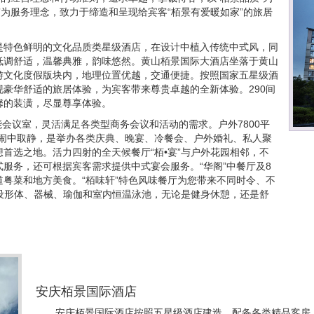
”为服务理念，致力于缔造和呈现给宾客“栢景有爱暖如家”的旅居
是特色鲜明的文化品质类星级酒店，在设计中植入传统中式风，同
低调舒适，温馨典雅，韵味悠然。黄山栢景国际大酒店坐落于黄山
游文化度假版块内，地理位置优越，交通便捷。按照国家五星级酒
豪华舒适的旅居体验，为宾客带来尊贵卓越的全新体验。290间
馨的装潢，尽显尊享体验。
能会议室，灵活满足各类型商务会议和活动的需求。户外7800平
静，闹中取静，是举办各类庆典、晚宴、冷餐会、户外婚礼、私人聚
首选之地。活力四射的全天候餐厅“栢•宴”与户外花园相邻，不
服务，还可根据宾客需求提供中式宴会服务。“华阁”中餐厅及8
粤菜和地方美食。“栢味轩”特色风味餐厅为您带来不同时令、不
心设形体、器械、瑜伽和室内恒温泳池，无论是健身休憩，还是舒
安庆栢景国际酒店
安庆栢景国际酒店按照五星级酒店建造，配备各类精品客房、