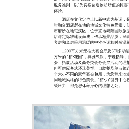
服务准则，以“为宾客创造物超所值的惊喜
体验。
酒店在文化定位上以新中式为基调，
时融合酒店所在地的地域文化特色元素，
市府所在地屯溪区，位于置地黎阳国际旅
店评定标准建设而成，传承栢景品质，呈现
客房和套房采用温暖的中性色调和时尚温
1200平方米无柱大宴会厅及5间多功
方米的 “栢•花园”，典雅气派，宁谧恬
会、拓展活动及商务类会务会展活动的理想
但可供应各式环球美馔、自助餐及单点菜式
个大小不同的豪华宴会包厢，为您带来地道
同地域风格的特色美食。“栢•力”健身中
缓压力，都是您休养身心的理想之处。